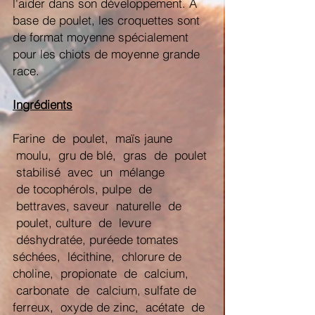
l'aider dans son développement. À
base de poulet, les croquettes sont
de format moyenne spécialement
pour les chiots de moyenne grande
race.
Ingrédients
Farine de poulet, maïs jaune
moulu, gru de blé, gras de poulet
stabilisé avec un mélange
de tocophérols, pulpe de
bettraves, saveur naturelle de
poulet, culture de levure
déshydratée, puréede tomates
séchées, lécithine, chlorure de
choline, propionate de calcium,
carbonate de calcium, sulfate de
ferreux, oxyde de zinc, acétate de