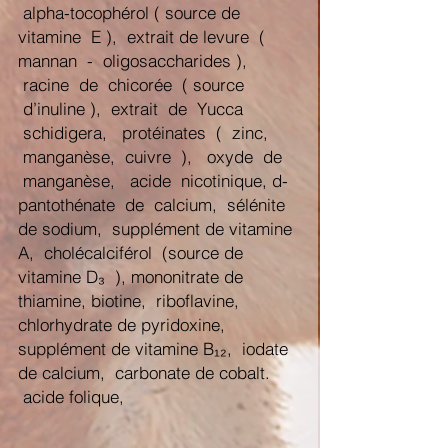
alpha-tocophérol ( source de
vitamine E ), extrait de levure (
mannan - oligosaccharides ),
racine de chicorée ( source
d’inuline ), extrait de Yucca
schidigera, protéinates ( zinc,
manganèse, cuivre ), oxyde de
manganèse, acide nicotinique, d-
pantothénate de calcium, sélénite
de sodium, supplément de vitamine
A, cholécalciférol (source de
vitamine D₃ ), mononitrate de
thiamine, biotine, riboflavine,
chlorhydrate de pyridoxine,
supplément de vitamine B₁₂, iodate
de calcium, carbonate de cobalt.
acide folique,