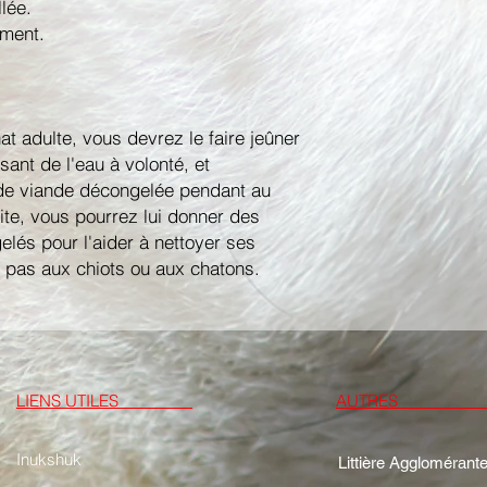
lée.
ment.
at adulte, vous devrez le faire jeûner
sant de l'eau à volonté, et
e viande décongelée pendant au
ite, vous pourrez lui donner des
lés pour l'aider à nettoyer ses
e pas aux chiots ou aux chatons.
LIENS UTILES
AUTRE
Inukshuk
Littière Agglomérant