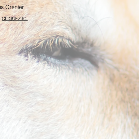
us Grenier
:
CLIQUEZ ICI